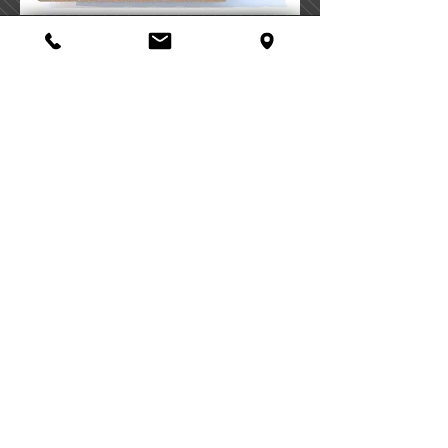
Tanzsportclub Tölzer Land e.V.
Am Sportpark 1
83646 Bad Tölz
Tel: 08041 / 7 95 95 50
E-Mail:
info@tanzsportclub-
toelzerland.de
Join us on social media!
Wir sind Mitglied im:
DTV – LTVB – BfCW – BLSV