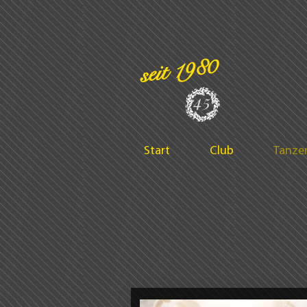
seit 1980
45
Start
Club
Tanze