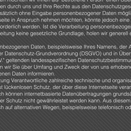
en durch uns und Ihre Rechte aus den Datenschutzges
undsätzlich ohne Eingabe personenbezogener Daten mögl
tseite in Anspruch nehmen möchten, könnte jedoch eine
rderlich werden. Ist die Verarbeitung personenbezogen
beitung keine gesetzliche Grundlage, holen wir generell 
nbezogenen Daten, beispielsweise Ihres Namens, der An
t der Datenschutz-Grundverordnung (DSGVO) und in Über
.V." geltenden landesspezifischen Datenschutzbestimmun
n wir Sie über Umfang und Zweck der von uns erhoben
nen Daten informieren.
eitung Verantwortliche zahlreiche technische und organ
t lückenlosen Schutz, der über diese Internetseite ver
ch können internetbasierte Datenübertragungen grundsä
er Schutz nicht gewährleistet werden kann. Aus diesem 
auf alternativen Wegen, beispielsweise telefonisch od