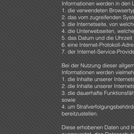
Informationen werden in den 
1. die verwendeten Browserty
2. das vom zugreifenden Sys
3. die Internetseite, von welc
4. die Unterwebseiten, welche
5. das Datum und die Uhrzeit e
6. eine Internet-Protokoll-Adr
7. der Internet-Service-Provi
Bei der Nutzung dieser allge
Informationen werden vielmeh
1. die Inhalte unserer Internet
2. die Inhalte unserer Internet
3. die dauerhafte Funktionsfä
sowie
4. um Strafverfolgungsbehörde
bereitzustellen.
Diese erhobenen Daten und Inf