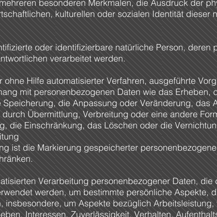
mehreren besonderen Merkmalen, die Ausdruck der phy
schaftlichen, kulturellen oder sozialen Identität dieser 
ntifizierte oder identifizierbare natürliche Person, de
ntwortlichen verarbeitet werden.
er ohne Hilfe automatisierter Verfahren, ausgeführte Vo
ng mit personenbezogenen Daten wie das Erheben, da
e Speicherung, die Anpassung oder Veränderung, das A
durch Übermittlung, Verbreitung oder eine andere Form
g, die Einschränkung, das Löschen oder die Vernichtun
itung
ng ist die Markierung gespeicherter personenbezogener
chränken.
tomatisierten Verarbeitung personenbezogener Daten, die 
endet werden, um bestimmte persönliche Aspekte, die 
 insbesondere, um Aspekte bezüglich Arbeitsleistung, w
eben, Interessen, Zuverlässigkeit, Verhalten, Aufenthal