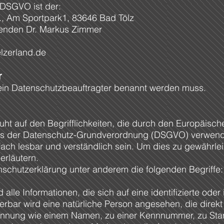
 DSGVO ist der:
V., Am Sportpark1, 83646 Bad Tölz
tzenden Dr. Markus Zimmer
elzerland.de
r
kein Datenschutzbeauftragter benannt werden muss.
ht auf den Begrifflichkeiten, die durch den Europäische
ss der Datenschutz-Grundverordnung (DSGVO) verwend
fach lesbar und verständlich sein. Um dies zu gewährle
erläutern.
nschutzerklärung unter anderem die folgenden Begriffe:
le Informationen, die sich auf eine identifizierte oder i
ierbar wird eine natürliche Person angesehen, die direkt
ennung wie einem Namen, zu einer Kennnummer, zu Stan