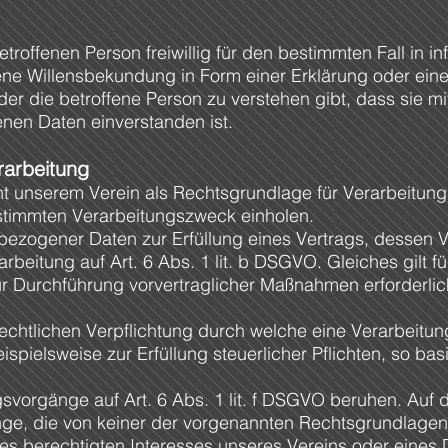
betroffenen Person freiwillig für den bestimmten Fall in i
e Willensbekundung in Form einer Erklärung oder eine
er die betroffene Person zu verstehen gibt, dass sie mi
en Daten einverstanden ist.
rarbeitung
ent unserem Verein als Rechtsgrundlage für Verarbeitun
estimmten Verarbeitungszweck einholen.
bezogener Daten zur Erfüllung eines Vertrags, dessen Ve
arbeitung auf Art. 6 Abs. 1 lit. b DSGVO. Gleiches gilt f
 Durchführung vorvertraglicher Maßnahmen erforderlich
r rechtlichen Verpflichtung durch welche eine Verarbei
ispielsweise zur Erfüllung steuerlicher Pflichten, so basi
gsvorgänge auf Art. 6 Abs. 1 lit. f DSGVO beruhen. Auf
ge, die von keiner der vorgenannten Rechtsgrundlagen
 berechtigten Interesses unseres Vereins oder eines Dri