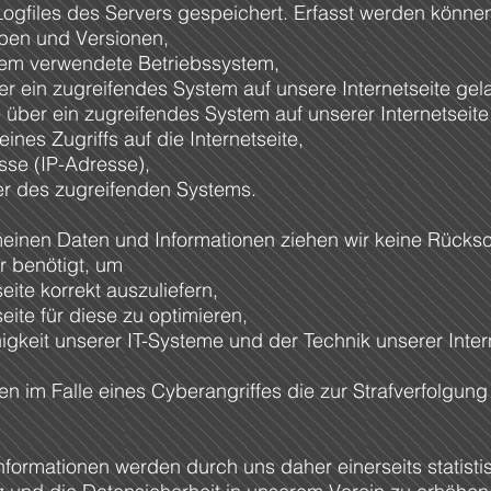
Logfiles des Servers gespeichert. Erfasst werden könne
pen und Versionen,
tem verwendete Betriebssystem,
her ein zugreifendes System auf unsere Internetseite gel
 über ein zugreifendes System auf unserer Internetseit
ines Zugriffs auf die Internetseite,
esse (IP-Adresse),
der des zugreifenden Systems.
meinen Daten und Informationen ziehen wir keine Rücksc
r benötigt, um
seite korrekt auszuliefern,
seite für diese zu optimieren,
higkeit unserer IT-Systeme und der Technik unserer Inter
n im Falle eines Cyberangriffes die zur Strafverfolgun
ormationen werden durch uns daher einerseits statistis