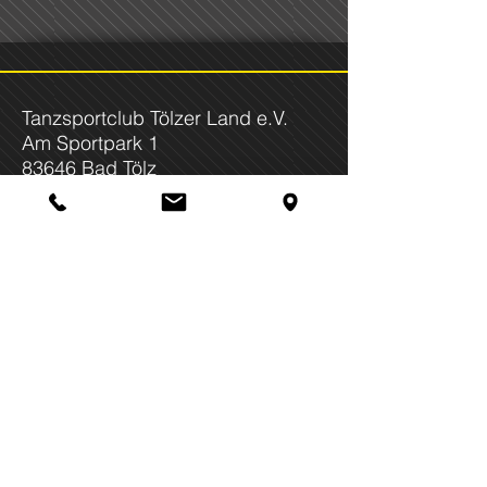
Tanzsportclub Tölzer Land e.V.
Am Sportpark 1
83646 Bad Tölz
Tel: 08041 / 7 95 95 50
E-Mail:
info@tanzsportclub-
toelzerland.de
Join us on social media!
Wir sind Mitglied im: