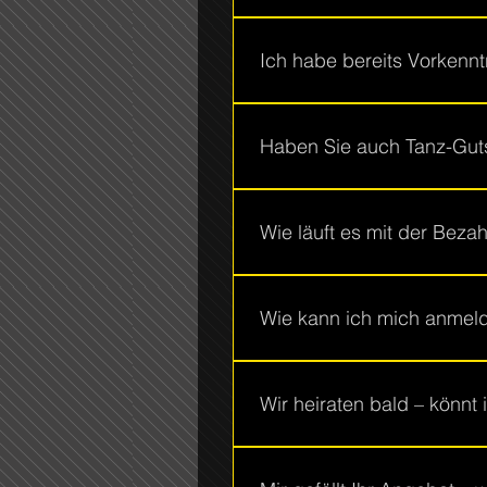
Wir haben einen netten Bistr
im Bistrobereich erlaubt.
Ich habe bereits Vorkennt
Hier finden Sie die Beschre
Trainer/Trainerinnen beraten S
Haben Sie auch Tanz-Gut
Sie können jederzeit bei un
bestimmen. Nehmen Sie telefo
Wie läuft es mit der Bez
Eine Überweisung der Kursgeb
bezahlen.
Wie kann ich mich anmel
Direkt auf der Homepage bei 
Wir heiraten bald – könnt 
Wir helfen gerne! Bitte Kont