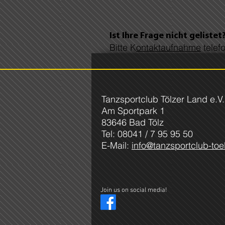
Ist Ihre Frage nicht gelistet
Bitte K
ontaktaufnahme
telef
Tanzsportclub Tölzer Land e.V.
Am Sportpark 1
83646 Bad Tölz
Tel: 08041 / 7 95 95 50
E-Mail:
info@tanzsportclub-toe
Join us on social media!