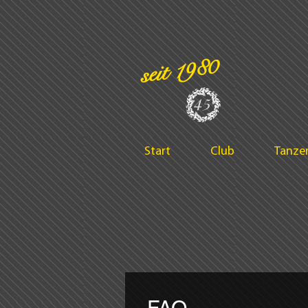
seit 1980
45
Start
Club
Tanze