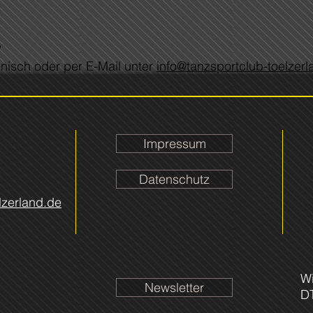
?
onisch oder per E-Mail unter
info@tanzsportclub-toelzer
Impressum
Datenschutz
lzerland.de
Wi
Newsletter
D