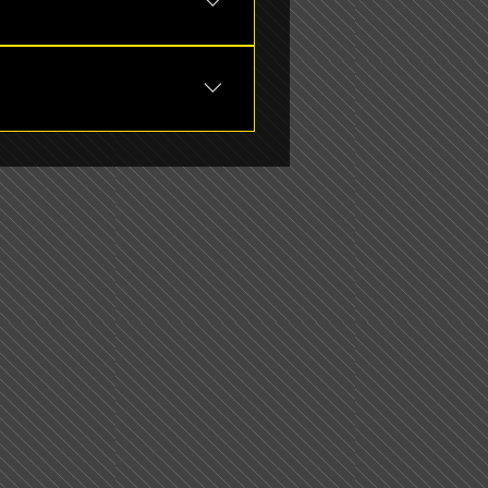
gsstunde die Details bei den
ter-Abo, hierfür einfach auf