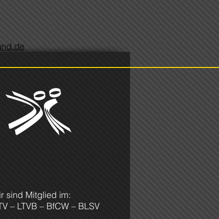
land.de
r sind Mitglied im:
TV – LTVB – BfCW – BLSV