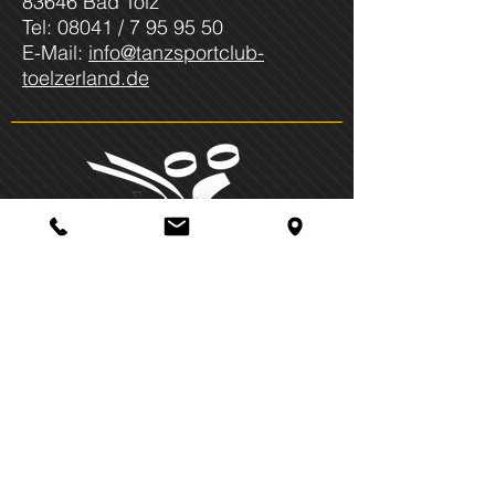
83646 Bad Tölz
Tel: 08041 / 7 95 95 50
E-Mail:
info@tanzsportclub-
toelzerland.de
Join us on social media!
Wir sind Mitglied im:
DTV – LTVB – BfCW – BLSV
Impressum
Datenschutz